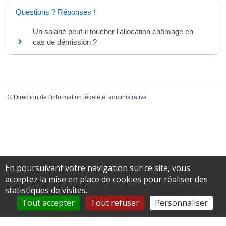
Questions ? Réponses !
Un salarié peut-il toucher l'allocation chômage en
cas de démission ?
©
Direction de l'information légale et administrative
En poursuivant votre navigation sur ce site, vous
acceptez la mise en place de cookies pour réaliser des
statistiques de visites.
Ne ratez rien !
Tout accepter
Tout refuser
Personnaliser